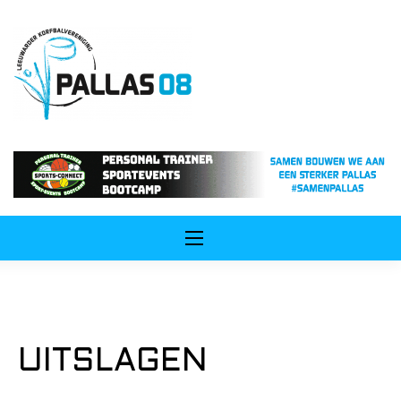
ip
ntent
UITSLAGEN