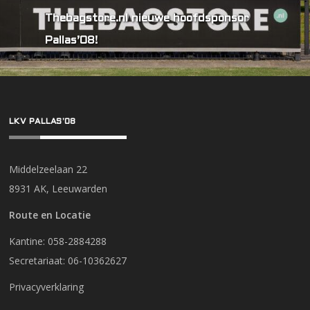
Thebagstore.nl nieuwe hoofdsponsor
Pallas’08!
LKV PALLAS’08
Middelzeelaan 22
8931 AK, Leeuwarden
Route en Locatie
Kantine: 058-2884288
Secretariaat: 06-10362627
Privacyverklaring