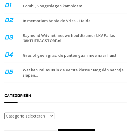
Combi J5 ongeslagen kampioen!
In memoriam Annie de Vries – Heida
Raymond Witvliet nieuwe hoofdtrainer LKV Pallas
’08/THEBAGSTORE.nl
Gras of geen gras, de punten gaan mee naar huis!
Wat kan Pallas’08 in de eerste klasse? Nog één nachtje
slapen…
CATEGORIEËN
Categorieën