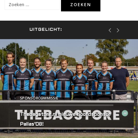
Zoeken
naar:
UITGELICHT:
SPONSORCOMMISSIE
Thebagstore.nl nieuwe hoofdsponsor
Pallas’08!