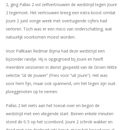
2, ging Pallas 2 vol zelfvertrouwen de wedstrijd tegen Joure
2 tegemoet. Het vertrouwen kreeg een extra boost omdat
Joure 2 juist vorige week met overtuigende cijfers had
verloren. Toch was er een risico van onderschatting, wat
natuurlijk voorkomen moest worden.
Voor Pallitaan Redmar Bijma had deze wedstrijd een
bijzonder randje. Hij is opgegroeid bij Joure en heeft
meerdere seizoenen in dienst gespeeld van de Groen-Witte
selectie “út de Jouwer” (Fries voor “uit Joure”). Het was
voor hem fijn, maar ook spannend, om het tegen zijn oud-
ploeggenoten op te nemen.
Pallas 2 liet niets aan het toeval over en begon de
wedstrijd met een vliegende start. Binnen enkele minuten
stond de 0-5 op het scorebord. Joure 2 schrok wakker en
deed met een doelpunt iets terug, maar het kwaad was al