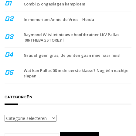
Combi J5 ongeslagen kampioen!
In memoriam Annie de Vries – Heida
Raymond Witvliet nieuwe hoofdtrainer LKV Pallas
’08/THEBAGSTORE.nl
Gras of geen gras, de punten gaan mee naar huis!
Wat kan Pallas’08 in de eerste klasse? Nog één nachtje
slapen…
CATEGORIEËN
Categorieën