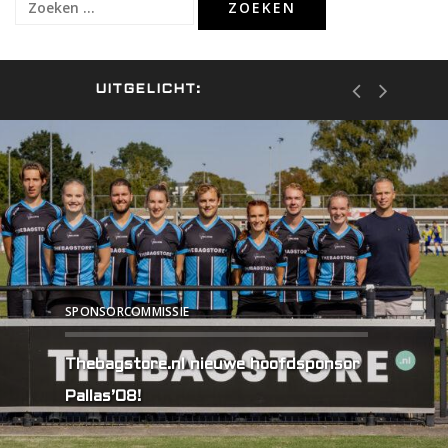
Zoeken
naar:
UITGELICHT:
SPONSORCOMMISSIE
Thebagstore.nl nieuwe hoofdsponsor
Pallas’08!