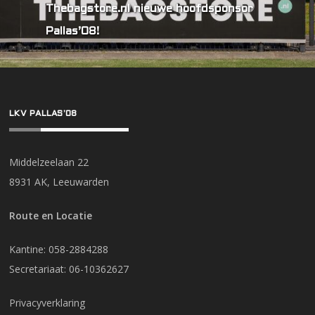
Thebagstore.nl nieuwe hoofdsponsor
Pallas’08!
LKV PALLAS’08
Middelzeelaan 22
8931 AK, Leeuwarden
Route en Locatie
Kantine: 058-2884288
Secretariaat: 06-10362627
Privacyverklaring