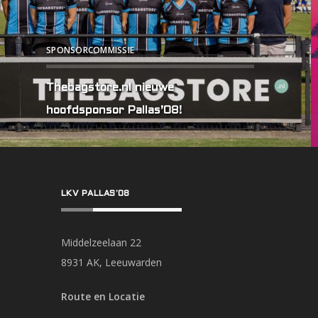
SPONSORCOMMISSIE
Thebagstore.nl nieuwe
hoofdsponsor Pallas’08!
LKV PALLAS’08
Middelzeelaan 22
8931 AK, Leeuwarden
Route en Locatie