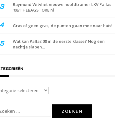
Raymond Witvliet nieuwe hoofdtrainer LKV Pallas
’08/THEBAGSTORE.nl
Gras of geen gras, de punten gaan mee naar huis!
Wat kan Pallas’08 in de eerste klasse? Nog één
nachtje slapen…
TEGORIEËN
tegorieën
eken
ar: